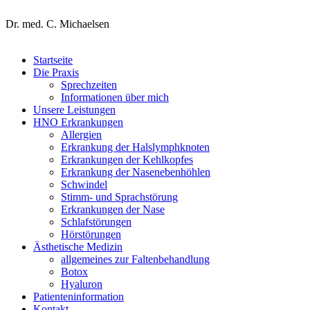
HNO Praxis
Dr. med. C. Michaelsen
Startseite
Die Praxis
Sprechzeiten
Informationen über mich
Unsere Leistungen
HNO Erkrankungen
Allergien
Erkrankung der Halslymphknoten
Erkrankungen der Kehlkopfes
Erkrankung der Nasenebenhöhlen
Schwindel
Stimm- und Sprachstörung
Erkrankungen der Nase
Schlafstörungen
Hörstörungen
Ästhetische Medizin
allgemeines zur Faltenbehandlung
Botox
Hyaluron
Patienteninformation
Kontakt