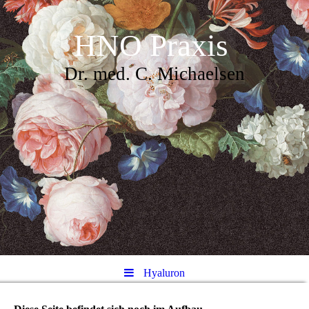
HNO Praxis
Dr. med. C. Michaelsen
Hyaluron