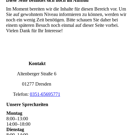
Diese Seite befindet sich noch im Aufbau
Im Moment bereiten wir die Inhalte für diesen Bereich vor. Um
Sie auf gewohntem Niveau informieren zu können, werden wir
noch ein wenig Zeit benötigen. Bitte schauen Sie daher bei
einem späteren Besuch noch einmal auf dieser Seite vorbei.
Vielen Dank für Ihr Interesse!
Kontakt
Altenberger Straße 6
01277 Dresden
Telefon:
0351-65695771
Unsere Sprechzeiten
Montag
8
:
00
–
13
:
00
14
:
00
–
18
:
00
Dienstag
8
:
00
–
14
:
00